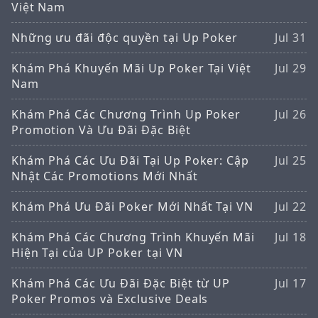
Việt Nam
Những ưu đãi độc quyền tại Up Poker
Jul 31
Khám Phá Khuyến Mãi Up Poker Tại Việt
Jul 29
Nam
Khám Phá Các Chương Trình Up Poker
Jul 26
Promotion Và Ưu Đãi Đặc Biệt
Khám Phá Các Ưu Đãi Tại Up Poker: Cập
Jul 25
Nhật Các Promotions Mới Nhất
Khám Phá Ưu Đãi Poker Mới Nhất Tại VN
Jul 22
Khám Phá Các Chương Trình Khuyến Mãi
Jul 18
Hiện Tại của UP Poker tại VN
Khám Phá Các Ưu Đãi Đặc Biệt từ UP
Jul 17
Poker Promos và Exclusive Deals