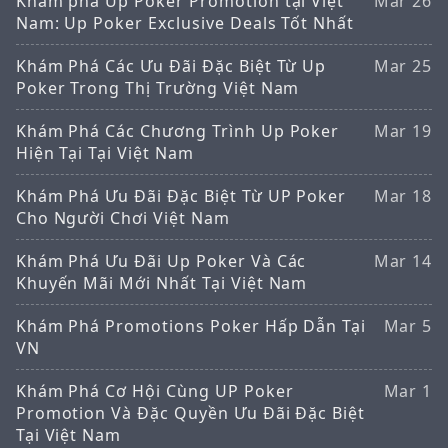
Khám phá Up Poker Promotion tại Việt
Mar 26
Nam: Up Poker Exclusive Deals Tốt Nhất
Khám Phá Các Ưu Đãi Đặc Biệt Từ Up
Mar 25
Poker Trong Thị Trường Việt Nam
Khám Phá Các Chương Trình Up Poker
Mar 19
Hiện Tại Tại Việt Nam
Khám Phá Ưu Đãi Đặc Biệt Từ UP Poker
Mar 18
Cho Người Chơi Việt Nam
Khám Phá Ưu Đãi Up Poker Và Các
Mar 14
Khuyến Mãi Mới Nhất Tại Việt Nam
Khám Phá Promotions Poker Hấp Dẫn Tại
Mar 5
VN
Khám Phá Cơ Hội Cùng UP Poker
Mar 1
Promotion Và Đặc Quyền Ưu Đãi Đặc Biệt
Tại Việt Nam