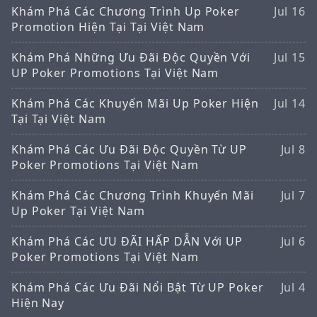
Khám Phá Các Chương Trình Up Poker
Jul 16
Promotion Hiện Tại Tại Việt Nam
Khám Phá Những Ưu Đãi Độc Quyền Với
Jul 15
UP Poker Promotions Tại Việt Nam
Khám Phá Các Khuyến Mãi Up Poker Hiện
Jul 14
Tại Tại Việt Nam
Khám Phá Các Ưu Đãi Độc Quyền Từ UP
Jul 8
Poker Promotions Tại Việt Nam
Khám Phá Các Chương Trình Khuyến Mãi
Jul 7
Up Poker Tại Việt Nam
Khám Phá Các ƯU ĐÃI HẤP DẪN Với UP
Jul 6
Poker Promotions Tại Việt Nam
Khám Phá Các Ưu Đãi Nổi Bật Từ UP Poker
Jul 4
Hiện Nay