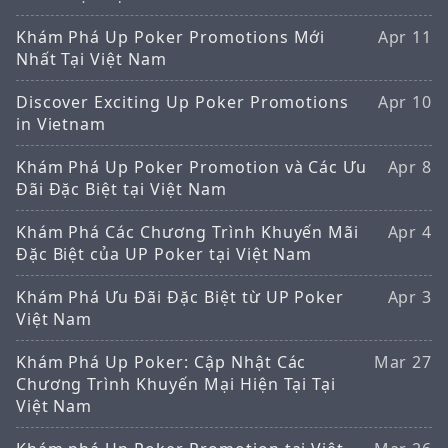
Khám Phá Up Poker Promotions Mới
Apr 11
Nhất Tại Việt Nam
Discover Exciting Up Poker Promotions
Apr 10
in Vietnam
Khám Phá Up Poker Promotion và Các Ưu
Apr 8
Đãi Đặc Biệt tại Việt Nam
Khám Phá Các Chương Trình Khuyến Mãi
Apr 4
Đặc Biệt của UP Poker tại Việt Nam
Khám Phá Ưu Đãi Đặc Biệt từ UP Poker
Apr 3
Việt Nam
Khám Phá Up Poker: Cập Nhật Các
Mar 27
Chương Trình Khuyến Mại Hiện Tại Tại
Việt Nam