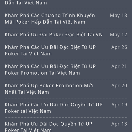
Dẫn Tại Việt Nam
Khám Phá Các Chương Trình Khuyến
May 18
Mãi Poker Hấp Dẫn Tại Việt Nam
Khám Phá Ưu Đãi Poker Đặc Biệt Tại VN
May 12
Khám Phá Các Ưu Đãi Đặc Biệt Từ UP
Apr 26
Poker Tại Việt Nam
Khám Phá Các Ưu Đãi Đặc Biệt Từ UP
Apr 21
Poker Promotion Tại Việt Nam
Khám Phá Up Poker Promotion Mới
Apr 20
Nhất Tại Việt Nam
Khám Phá Các Ưu Đãi Độc Quyền Từ UP
Apr 19
Poker tại Việt Nam
Khám Phá Ưu Đãi Độc Quyền Từ UP
Apr 13
Poker Tại Việt Nam